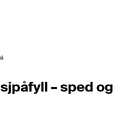
må
sjpåfyll – sped og