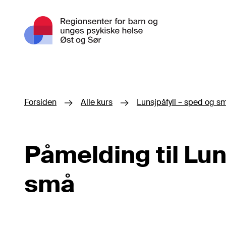
Hopp til hovedinnhold
Forsiden
Alle kurs
Lunsjpåfyll – sped og s
Påmelding til Lun
små