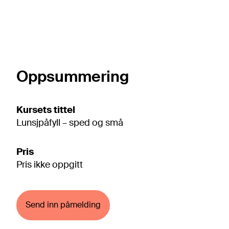
Oppsummering
Kursets tittel
Lunsjpåfyll – sped og små
Pris
Pris ikke oppgitt
Send inn påmelding